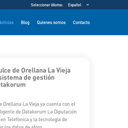
Seleccionar idioma:
Español
oticias
Blog
Quienes somos
Contacto
ulce de Orellana La Vieja
 sistema de gestión
Datakorum
 Orellana La Vieja ya cuenta con el
eligente de Datakorum La Diputación
en Telefónica y la tecnología de
los datos de aforo,...