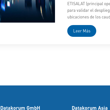
ETISALAT (principal op
para validar el desplie
ubicaciones de los cau
Leer Más
Datakorum GmbH
Datakorum Asia