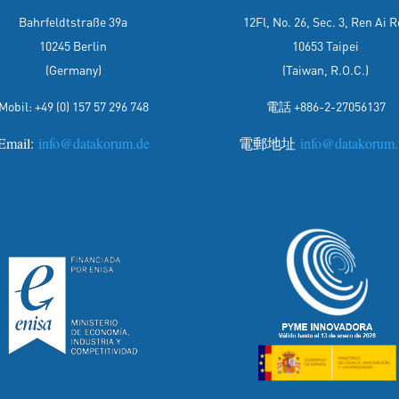
Bahrfeldtstraße 39a
12Fl, No. 26, Sec. 3, Ren Ai R
10245 Berlin
10653 Taipei
(Germany)
(Taiwan, R.O.C.)
Mobil:
+49 (0) 157 57 296 748
電話 +886-2-27056137
Email:
info@datakorum.de
電郵地址
info@datakorum.