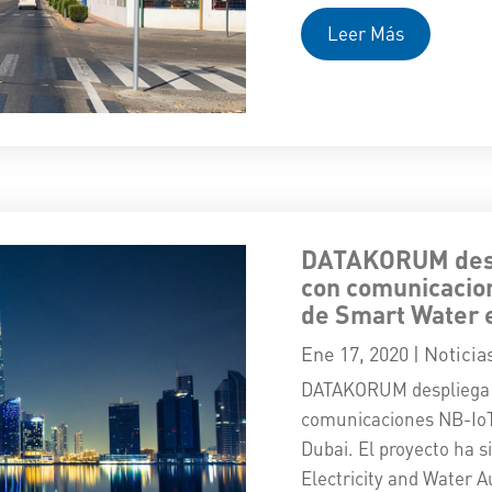
Leer Más
DATAKORUM desp
con comunicacio
de Smart Water 
Ene 17, 2020
|
Noticia
DATAKORUM despliega 
comunicaciones NB-IoT
Dubai. El proyecto ha 
Electricity and Water A