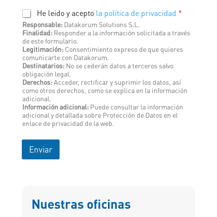
o
C
He leido y acepto
la política de privacidad
*
r
o
m
Responsable:
Datakorum Solutions S.L.
n
Finalidad:
Responder a la información solicitada a través
a
s
de este formulario.
c
e
Legitimación:
Consentimiento expreso de que quieres
i
comunicarte con Datakorum.
n
ó
Destinatarios:
No se cederán datos a terceros salvo
t
n
obligación legal.
i
Derechos:
Acceder, rectificar y suprimir los datos, así
m
como otros derechos, como se explica en la información
i
adicional.
e
Información adicional:
Puede consultar la información
n
adicional y detallada sobre Protección de Datos en el
t
enlace de privacidad de la web.
o
*
Enviar
Nuestras oficinas