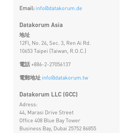
Email:
info@datakorum.de
Datakorum Asia
地址
12Fl, No. 26, Sec. 3, Ren Ai Rd.
10653 Taipei (Taiwan, R.O.C.)
電話
+886-2-27056137
電郵地址
info@datakorum.tw
Datakorum LLC (GCC)
Adress:
44, Marasi Drive Street
Office 408 Blue Bay Tower
Business Bay, Dubai 25752 86855