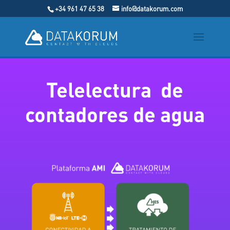
+34 961 47 65 38
info@datakorum.com
Telelectura de
contadores de agua