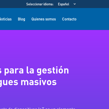
Seleccionar idioma:
Español
oticias
Blog
Quienes somos
Contacto
 para la gestión
egues masivos
ota de dispositivos IoT es un elemento