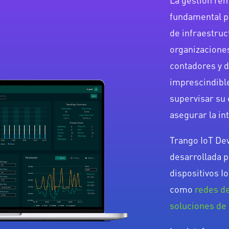
fundamental pa
de infraestruc
organizacione
contadores y d
imprescindibl
supervisar su
asegurar la in
Trango IoT De
desarrollada 
dispositivos I
como
redes d
soluciones de 