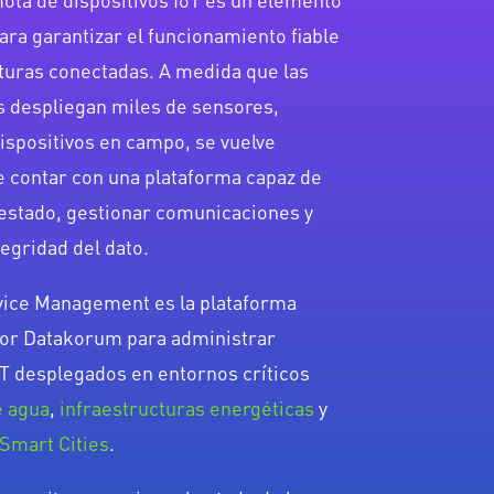
ra garantizar el funcionamiento fiable
turas conectadas. A medida que las
s despliegan miles de sensores,
ispositivos en campo, se vuelve
e contar con una plataforma capaz de
 estado, gestionar comunicaciones y
tegridad del dato.
vice Management es la plataforma
por Datakorum para administrar
oT desplegados en entornos críticos
e agua
,
infraestructuras energéticas
y
Smart Cities
.