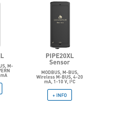
XL
PIPE20XL
Sensor
US, M-
VERN
MODBUS, M-BUS,
 mA
Wireless M-BUS, 4-20
mA, 1-10 V, I²C
+ INFO