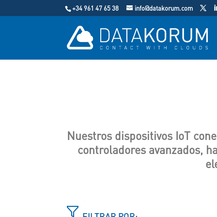
+34 961 47 65 38
info@datakorum.com
Nuestros dispositivos IoT conec
controladores avanzados, ha
el
FILTRAR POR: