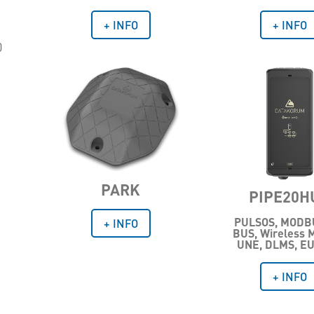
+ INFO
+ INFO
d
0
PARK
PIPE20H
PULSOS, MODB
+ INFO
BUS, Wireless 
UNE, DLMS, EU
+ INFO