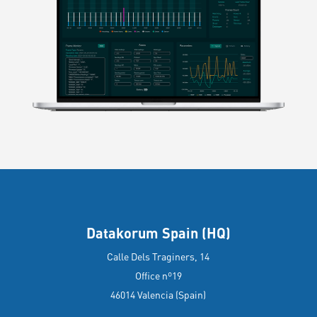
Datakorum Spain (HQ)
Calle Dels Traginers, 14
Office nº19
46014 Valencia (Spain)