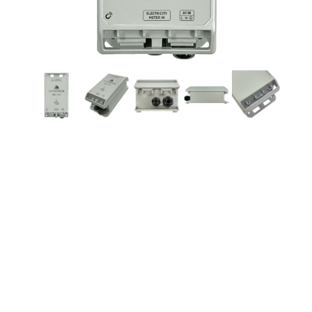
OMNI20HUB
Electricity
Gateway IoT
Este gateway permite realizar la lectura
simultánea de hasta 32 contadores de
electricidad en BUS a través de protocolo
DLMS o EURIDIS. La transmisión se realiza a
través de comunicaciones NB-IoT / LTE-M y
su configuración y actualización de firmware
se realiza vía OTA.