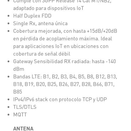
Cumple con 3GPP Release 14 Cat M1/NB2,
adaptado para dispositivos IoT
Half Duplex FDD
Single Rx, antena única
Cobertura mejorada, con hasta +15dB/+20dB
en pérdida de acoplamiento máxima. Ideal
para aplicaciones IoT en ubicaciones con
cobertura de señal débil
Gateway Sensibilidad RX radiada: hasta -140
dBm
Bandas LTE: B1, B2, B3, B4, B5, B8, B12, B13,
B18, B19, B20, B25, B26, B27, B28, B66, B71,
B85
IPv4/IPv6 stack con protocolo TCP y UDP
TLS/DTLS
MQTT
ANTENA