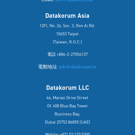
Datakorum Asia
12Fl, No. 26, Sec. 3, Ren Ai Rd.
10653 Taipei
(Taiwan, R.O.C.)
電話 +886-2-27056137
電郵地址
info@datakorum.tw
Datakorum LLC
44, Marasi Drive Street
Of. 408 Blue Bay Tower
Business Bay,
Dubai 25752 86855 (UAE)
Mobile: +971 52 123 5300