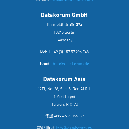
Datakorum GmbH
Bahrfeldtstraße 39a
10245 Berlin
(Germany)
Mobil:
+49 (0) 157 57 296 748
Email:
info@datakorum.de
Datakorum Asia
12Fl, No. 26, Sec. 3, Ren Ai Rd.
10653 Taipei
(Taiwan, R.O.C.)
電話 +886-2-27056137
電郵地址
info@datakorum.tw